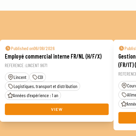
Published on06/08/2026
Publi
Employé commercial interne FR/NL (H/F/X)
Gestion
(FR/IT) 
REFERENCE :LINCENT 9671
REFERENCE
Lincent
CDI
Cour
Logistiques, transport et distribution
Alime
Années d'expérience : 1 an
Année
VIEW