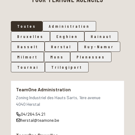
Toutes
Administration
Bruxelles
Enghien
Hainaut
Hasselt
Herstal
Huy-Namur
Milmort
Mons
Plenesses
Tournai
Trilogiport
Our branches
TeamOne Administration
Zoning Industriel des Hauts Sarts, 1ère avenue
4040 Herstal
04/264.54.21
herstal@teamone.be