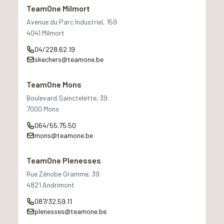
TeamOne Milmort
Avenue du Parc Industriel, 159
4041 Milmort
04/228.62.19
skechers@teamone.be
TeamOne Mons
Boulevard Sainctelette, 39
7000 Mons
064/55.75.50
mons@teamone.be
TeamOne Plenesses
Rue Zénobe Gramme, 39
4821 Andrimont
087/32.59.11
plenesses@teamone.be