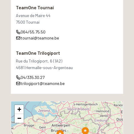
TeamOne Tournai
Avenue de Maire 44
7500 Tournai
064/55.75.50
tournai@teamone.be
TeamOne Trilogiport
Rue du Trilogiport, 6 (1A2)
4681 Hermalle-sous-Argenteau
04/335.30.27
trilogiport@teamone.be
+
−