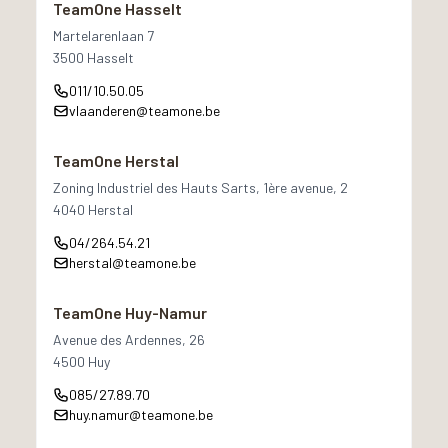
TeamOne Hasselt
Martelarenlaan 7
3500 Hasselt
011/10.50.05
vlaanderen@teamone.be
TeamOne Herstal
Zoning Industriel des Hauts Sarts, 1ère avenue, 2
4040 Herstal
04/264.54.21
herstal@teamone.be
TeamOne Huy-Namur
Avenue des Ardennes, 26
4500 Huy
085/27.89.70
huy.namur@teamone.be