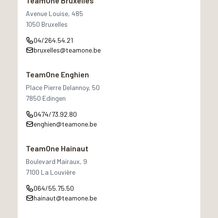
TeamOne Bruxelles
Avenue Louise, 485
1050 Bruxelles
04/264.54.21
bruxelles@teamone.be
TeamOne Enghien
Place Pierre Delannoy, 50
7850 Edingen
0474/73.92.80
enghien@teamone.be
TeamOne Hainaut
Boulevard Mairaux, 9
7100 La Louvière
064/55.75.50
hainaut@teamone.be