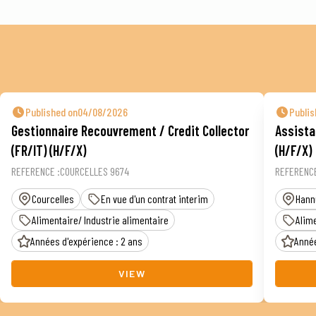
Published on04/08/2026
Publi
Gestionnaire Recouvrement / Credit Collector
Assista
(FR/IT) (H/F/X)
(H/F/X)
REFERENCE :COURCELLES 9674
REFERENCE
Courcelles
En vue d'un contrat interim
Hann
Alimentaire/ Industrie alimentaire
Alime
Années d'expérience : 2 ans
Année
VIEW