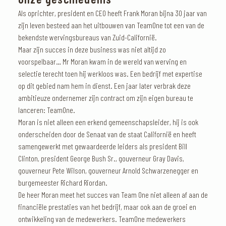
Als oprichter, president en CEO heeft Frank Moran bijna 30 jaar van
zijn leven besteed aan het uitbouwen van TeamOne tot een van de
bekendste wervingsbureaus van Zuid-Californië.
Maar zijn succes in deze business was niet altijd zo
voorspelbaar… Mr Moran kwam in de wereld van werving en
selectie terecht toen hij werkloos was. Een bedrijf met expertise
op dit gebied nam hem in dienst. Een jaar later verbrak deze
ambitieuze ondernemer zijn contract om zijn eigen bureau te
lanceren: TeamOne.
Moran is niet alleen een erkend gemeenschapsleider, hij is ook
onderscheiden door de Senaat van de staat Californië en heeft
samengewerkt met gewaardeerde leiders als president Bill
Clinton, president George Bush Sr., gouverneur Gray Davis,
gouverneur Pete Wilson, gouverneur Arnold Schwarzenegger en
burgemeester Richard Riordan.
De heer Moran meet het succes van Team One niet alleen af aan de
financiële prestaties van het bedrijf, maar ook aan de groei en
ontwikkeling van de medewerkers. TeamOne medewerkers