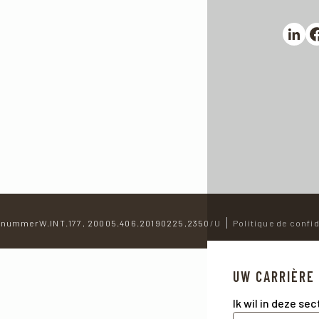
Partag
Pa
nummerW.INT.177, 20005.406.20190225,2350/U
Politique de confid
UW CARRIÈRE
Ik wil in deze se