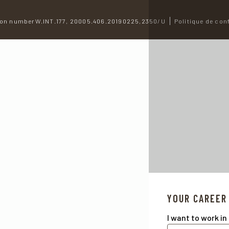
on numberW.INT.177, 20005.406.20190225,2350/U
Politique de conf
YOUR CAREER
I want to work in