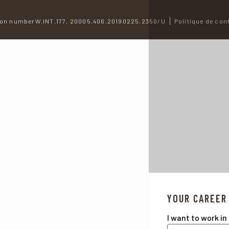
on numberW.INT.177, 20005.406.20190225,2350/U
Politique de conf
YOUR CAREER
I want to work in