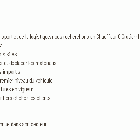
ansport et de la logistique, nous recherchons un Chauffeur C Grutier (H
à :
nts sites
er et déplacer les matériaux
is impartis
 premier niveau du véhicule
dures en vigueur
ntiers et chez les clients
connue dans son secteur
l