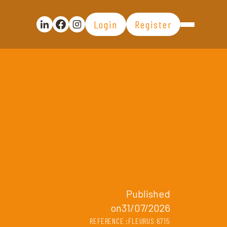
Login
Register
Partager la publication sur Linkedin
Partager la publication sur Facebook
Voir la page Instagram
Published
on31/07/2026
REFERENCE :FLEURUS 6715