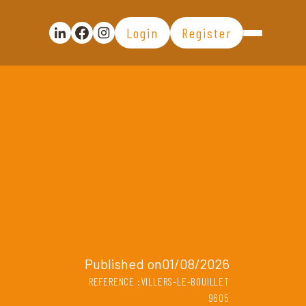
Login
Register
Partager la publication sur Linkedin
Partager la publication sur Facebook
Voir la page Instagram
Published on01/08/2026
REFERENCE :VILLERS-LE-BOUILLET
9605