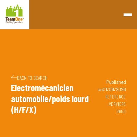
Retourner à la page d'accueil
Passer au contenu
Passer au pied de page
BACK TO SEARCH
Published
Electromécanicien
on01/08/2026
automobile/poids lourd
REFERENCE
:VERVIERS
(H/F/X)
9656