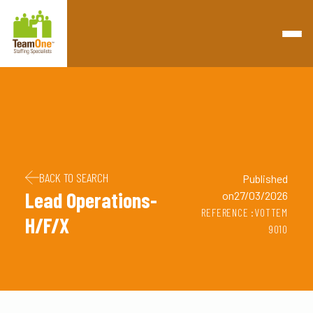
Retourner à la page d'accueil
Passer au contenu
Passer au pied de page
BACK TO SEARCH
Published
Lead Operations-
on27/03/2026
REFERENCE :VOTTEM
H/F/X
9010