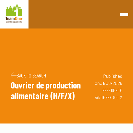
Retourner à la page d'accueil
Passer au contenu
Passer au pied de page
BACK TO SEARCH
Published
Ouvrier de production
on01/08/2026
REFERENCE
alimentaire (H/F/X)
:ANDENNE 9602