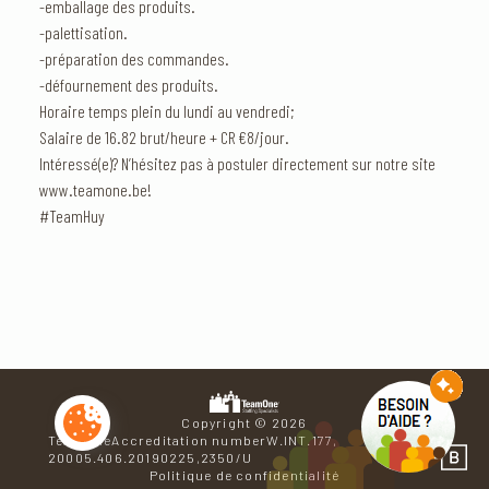
-emballage des produits.
-palettisation.
-préparation des commandes.
-défournement des produits.
Horaire temps plein du lundi au vendredi;
Salaire de 16.82 brut/heure + CR €8/jour.
Intéressé(e)? N’hésitez pas à postuler directement sur notre site
www.teamone.be!
#TeamHuy
Copyright © 2026
TeamOneAccreditation numberW.INT.177,
Se ren
20005.406.20190225,2350/U
Politique de confidentialité