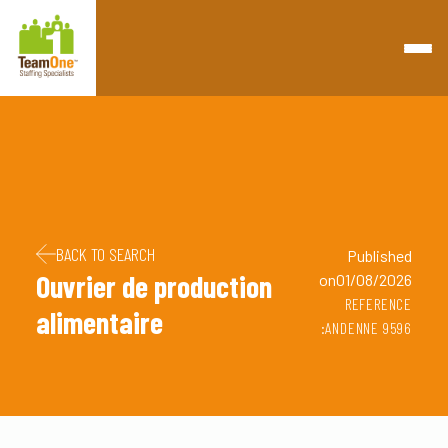
Retourner à la page d'accueil
Passer au contenu
Passer au pied de page
BACK TO SEARCH
Published
Ouvrier de production
on01/08/2026
REFERENCE
alimentaire
:ANDENNE 9596