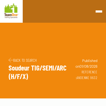
Retourner à la page d'accueil
Passer au contenu
Passer au pied de page
BACK TO SEARCH
Published
Soudeur TIG/SEMI/ARC
on01/08/2026
REFERENCE
(H/F/X)
:ANDENNE 9632