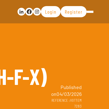
Login
Register
Partager la publication sur Linkedin
Partager la publication sur Facebook
Voir la page Instagram
H-F-X)
Published
on04/03/2026
REFERENCE :VOTTEM
7283