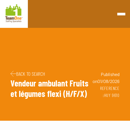
Retourner à la page d'accueil
Passer au contenu
Passer au pied de page
BACK TO SEARCH
Published
Vendeur ambulant Fruits
on01/08/2026
REFERENCE
et légumes flexi (H/F/X)
:HUY 9610