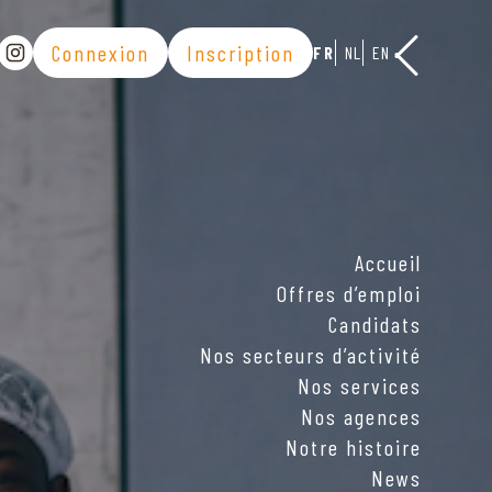
Connexion
Inscription
FR
NL
EN
la publication sur Linkedin
ager la publication sur Facebook
Voir la page Instagram
Accueil
Offres d’emploi
Candidats
Nos secteurs d’activité
Nos services
Nos agences
Notre histoire
News