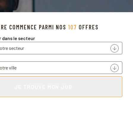
Voir les o
ÈRE COMMENCE PARMI NOS
107
OFFRES
r dans le secteur
JE TROUVE MON JOB