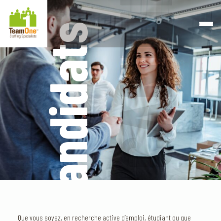
CANDIDATS
Retourner à la page d'accueil
Passer au contenu
Passer au pied de page
Candidats
Que vous soyez, en recherche active d’emploi,
étudiant
ou que