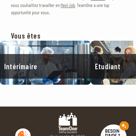
vous souhaitiez travailler en
flexi-job
, TeamOne a une top
opportunité pour vous.
Vous êtes
Voir en détail
Voir en détail
Intérimaire
Etudiant