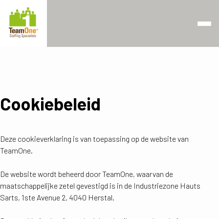
Retourner à la page d'accueil
Passer au contenu
Passer au pied de page
Cookiebeleid
Deze cookieverklaring is van toepassing op de website van
TeamOne.
De website wordt beheerd door TeamOne, waarvan de
maatschappelijke zetel gevestigd is in de Industriezone Hauts
Sarts, 1ste Avenue 2, 4040 Herstal.