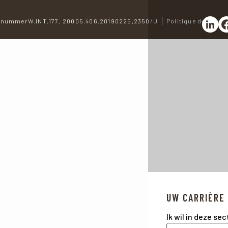
nummerW.INT.177, 20005.406.20190225,2350/U
Politique de confid
Partag
Pa
UW CARRIÈRE
Ik wil in deze se