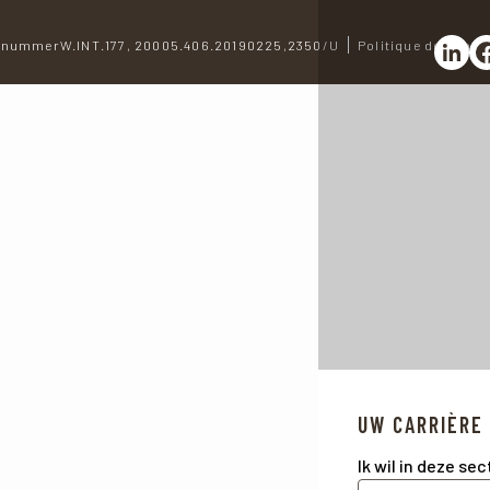
nummerW.INT.177, 20005.406.20190225,2350/U
Politique de confid
Partag
Pa
UW CARRIÈRE
Ik wil in deze se