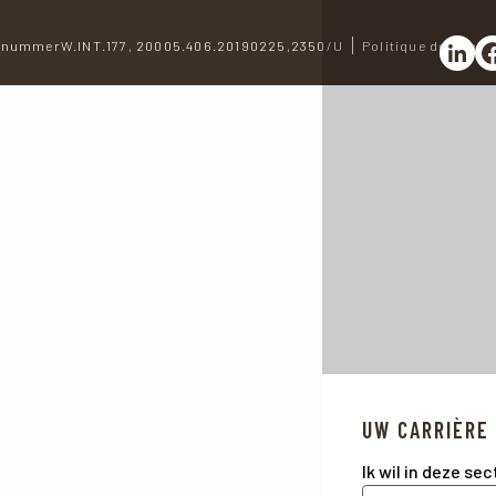
nummerW.INT.177, 20005.406.20190225,2350/U
Politique de confid
Partag
Pa
UW CARRIÈRE
Ik wil in deze se