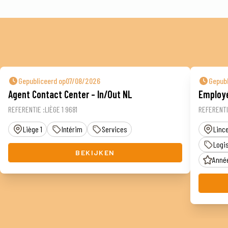
Gepubliceerd op07/08/2026
Gepub
Agent Contact Center – In/Out NL
Employé
REFERENTIE :LIÈGE 1 9681
REFERENTI
Liège 1
Intérim
Services
Linc
Logis
BEKIJKEN
Année