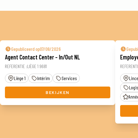
Gepubliceerd op07/08/2026
Gepub
Agent Contact Center – In/Out NL
Employé
REFERENTIE :LIÈGE 1 9681
REFERENTI
Liège 1
Intérim
Services
Linc
Logis
BEKIJKEN
Année