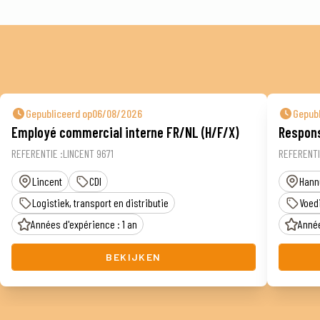
Gepubliceerd op06/08/2026
Gepub
Employé commercial interne FR/NL (H/F/X)
Respons
REFERENTIE :LINCENT 9671
REFERENTI
Lincent
CDI
Hann
Logistiek, transport en distributie
Voed
Années d'expérience : 1 an
Année
BEKIJKEN