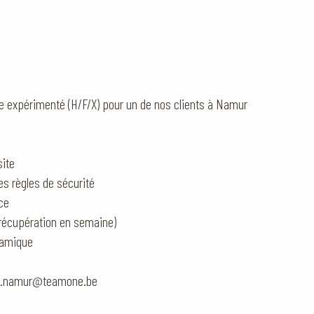
 expérimenté (H/F/X) pour un de nos clients à Namur
site
es règles de sécurité
nce
(récupération en semaine)
namique
Huy.namur@teamone.be