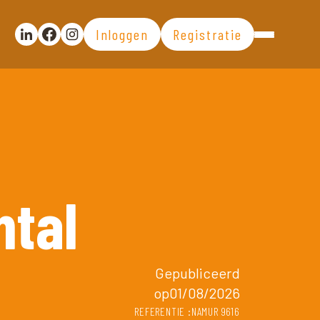
Inloggen
Registratie
Partager la publication sur Linkedin
Partager la publication sur Facebook
Voir la page Instagram
ntal
Gepubliceerd
op01/08/2026
REFERENTIE :NAMUR 9616