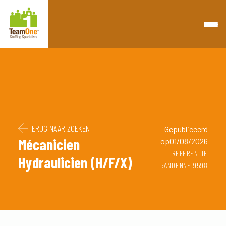
Retourner à la page d'accueil
Passer au contenu
Passer au pied de page
TERUG NAAR ZOEKEN
Gepubliceerd
Mécanicien
op01/08/2026
REFERENTIE
Hydraulicien (H/F/X)
:ANDENNE 9598