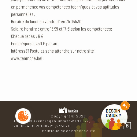
en permanence vos compétences techniques et vos aptitudes
personnelles.
Horaire du lundi au vendredi en 7h-15h30;
Salaire horaire : entre 15,99 et 17 € selon les compétences;
Chèque repas : 6 €
Ecochèques : 250 € par an
Intéressé? Postulez sans attendre sur notre site
www.teamone.be!
Copyright © 2026
TeamOneErkenningsnummerW.INT.177,
Se ren
20005.406.20190225,2350/U
Politique de confidentialité