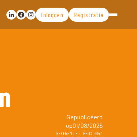
Inloggen
Registratie
Partager la publication sur Linkedin
Partager la publication sur Facebook
Voir la page Instagram
on
Gepubliceerd
op01/08/2026
REFERENTIE :THEUX 9643