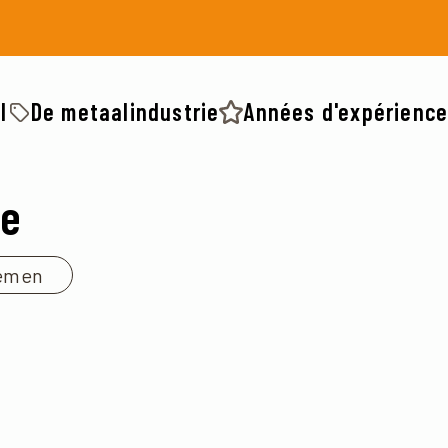
I
De metaalindustrie
Années d'expérience 
ce
emen