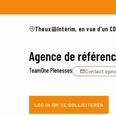
Theux
Intérim, en vue d'un CD
Agence de référen
TeamOne Plenesses
Contact opn
LOG IN OM TE SOLLICITEREN