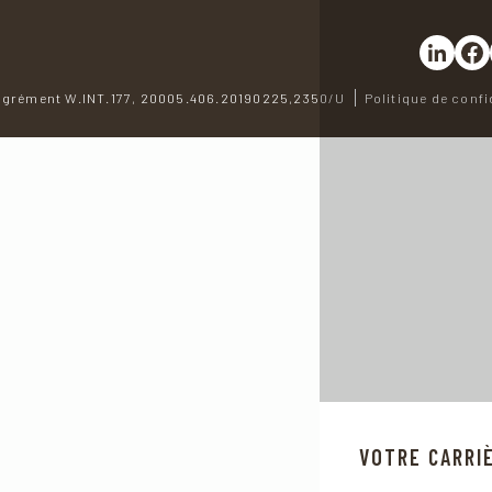
Partager 
Part
grément W.INT.177, 20005.406.20190225,2350/U
Politique de confi
VOTRE CARRI