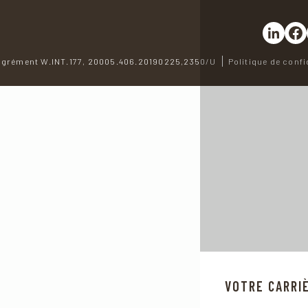
Partager 
Part
grément W.INT.177, 20005.406.20190225,2350/U
Politique de confi
VOTRE CARRI