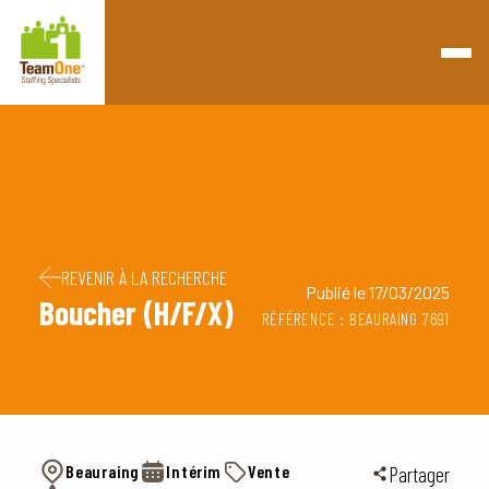
Retourner à la page d'accueil
Passer au contenu
Passer au pied de page
REVENIR À LA RECHERCHE
Publié le 17/03/2025
Boucher (H/F/X)
RÉFÉRENCE : BEAURAING 7691
Beauraing
Intérim
Vente
Partager