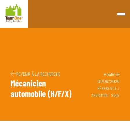
Retourner à la page d'accueil
Passer au contenu
Passer au pied de page
REVENIR À LA RECHERCHE
Publié le
Mécanicien
01/08/2026
RÉFÉRENCE :
automobile (H/F/X)
ANDRIMONT 9649