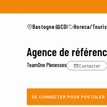
Bastogne
CDI
Horeca/Touri
Agence de référen
TeamOne Plenesses
Contacter
SE CONNECTER POUR POSTULER