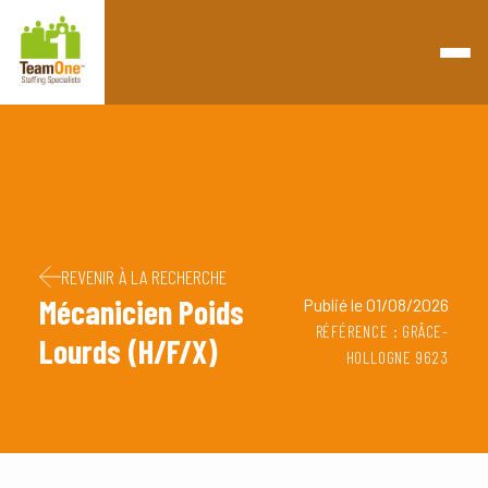
Retourner à la page d'accueil
Passer au contenu
Passer au pied de page
REVENIR À LA RECHERCHE
Mécanicien Poids
Publié le 01/08/2026
RÉFÉRENCE : GRÂCE-
Lourds (H/F/X)
HOLLOGNE 9623