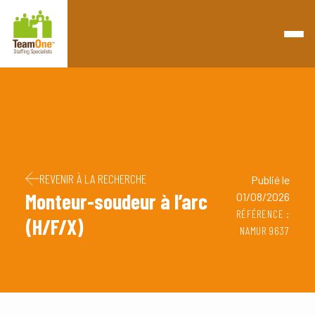
Retourner à la page d'accueil
Passer au contenu
Passer au pied de page
REVENIR À LA RECHERCHE
Publié le
Monteur-soudeur à l’arc
01/08/2026
RÉFÉRENCE :
(H/F/X)
NAMUR 9637