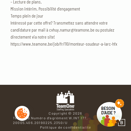
– Lecture de plans.
Mission intérim. Possibilité d’engagement
Temps plein de jour
Intéressé par cette offre? Transmettez sans attendre votre
candidature par mail à cvhuy.namur@teamone.be ou postulez
directement via notre site!
https://www.teamone.be/job/fr/110/monteur-soudeur-a-larc-hfx
Copyright © 2026
TeamOne Numéro d'agrément W.INT.177,
Se ren
20005.406.20190225,2350/U
Politique de confidentialité