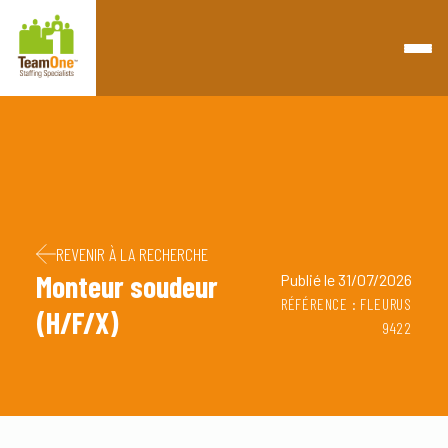
Retourner à la page d'accueil
Passer au contenu
Passer au pied de page
REVENIR À LA RECHERCHE
Monteur soudeur
Publié le 31/07/2026
RÉFÉRENCE : FLEURUS
(H/F/X)
9422