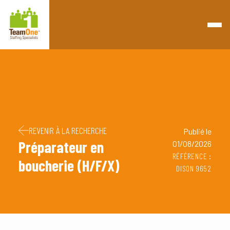
Retourner à la page d'accueil
Passer au contenu
Passer au pied de page
REVENIR À LA RECHERCHE
Publié le
Préparateur en
01/08/2026
RÉFÉRENCE :
boucherie (H/F/X)
DISON 9652