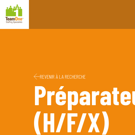
Retourner à la page d'accueil
Passer au contenu
Passer au pied de page
REVENIR À LA RECHERCHE
Préparate
(H/F/X)