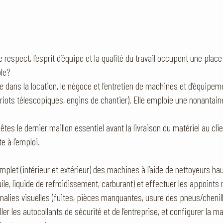
 respect, l’esprit d’équipe et la qualité du travail occupent une plac
ble?
e dans la location, le négoce et l’entretien de machines et d’équipemen
iots télescopiques, engins de chantier). Elle emploie une nonantain
es le dernier maillon essentiel avant la livraison du matériel au cli
 à l’emploi.
mplet (intérieur et extérieur) des machines à l’aide de nettoyeurs ha
huile, liquide de refroidissement, carburant) et effectuer les appoints
omalies visuelles (fuites, pièces manquantes, usure des pneus/chenill
ller les autocollants de sécurité et de l’entreprise, et configurer l