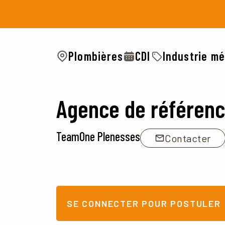
Plombières
CDI
Industrie mé
Agence de référen
TeamOne Plenesses
Contacter
SE CONNECTER POUR POSTULER