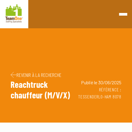
Retourner à la page d'accueil
Passer au contenu
Passer au pied de page
REVENIR À LA RECHERCHE
Reachtruck
Publié le 30/06/2025
RÉFÉRENCE :
chauffeur (M/V/X)
TESSENDERLO-HAM 8078