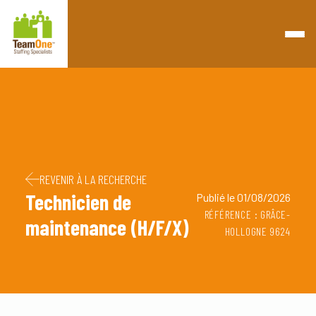
Retourner à la page d'accueil
Passer au contenu
Passer au pied de page
REVENIR À LA RECHERCHE
Technicien de
Publié le 01/08/2026
RÉFÉRENCE : GRÂCE-
maintenance (H/F/X)
HOLLOGNE 9624