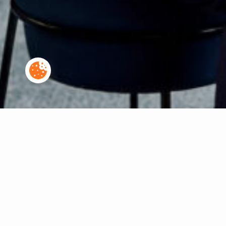
UW CARRIÈR
Ik wil in deze sector werken