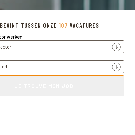
Voir les o
 BEGINT TUSSEN ONZE
107
VACATURES
ctor werken
JE TROUVE MON JOB