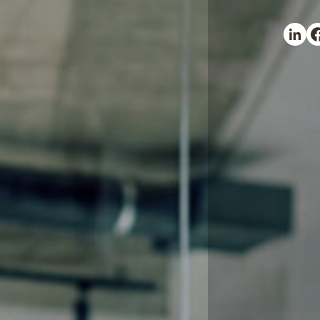
Partag
Pa