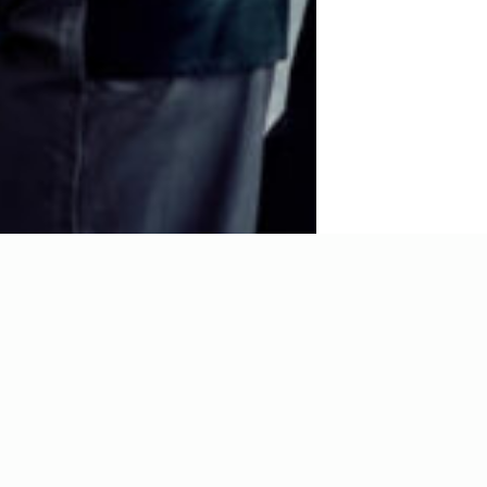
E BEGINT HIER
Waar?
Geri