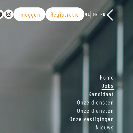
Inloggen
Registratie
NL
FR
EN
er la publication sur Linkedin
rtager la publication sur Facebook
Voir la page Instagram
Home
Jobs
Kandidaat
Onze diensten
Onze diensten
Onze vestigingen
Nieuws