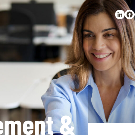
Partager 
Part
ement &