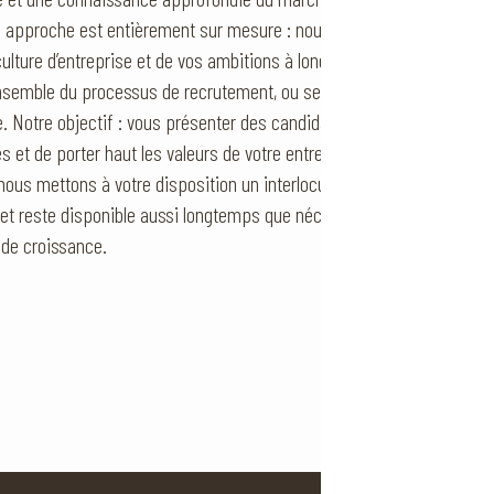
e approche est entièrement sur mesure : nous définissons ensemble l
ulture d’entreprise et de vos ambitions à long terme.
semble du processus de recrutement, ou seulement certaines étapes
ie. Notre objectif : vous présenter des candidats pertinents, aux pe
s et de porter haut les valeurs de votre entreprise.
ous mettons à votre disposition un interlocuteur spécialiste de votre
s et reste disponible aussi longtemps que nécessaire. Ensemble, no
 de croissance.