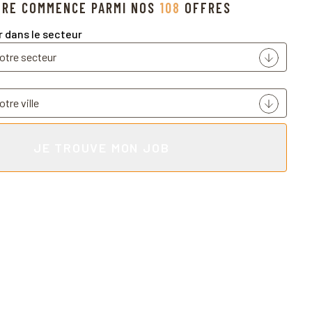
ÈRE COMMENCE PARMI NOS
108
OFFRES
r dans le secteur
JE TROUVE MON JOB
 réussite
er et sélectionner les profils les
ssources humaines.
s garantissons des recrutements